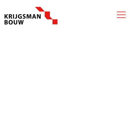
Privacy
Verklaring
Op deze pagina leest u de privacyverklaring van Krijgsman Bouw,
gevestigd aan de Sikkelstraat 32, 3319 LJ te Dordrecht en ingeschreven
bij de Kamer van Koophandel onder KvK-nummer 23081431.